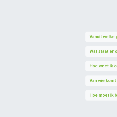
Vanuit welke 
Wat staat er o
Hoe weet ik o
Van wie komt 
U wordt hierov
Hoe moet ik b