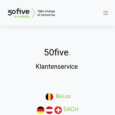
50five
.
Klantenservice
.
BeLux
DACH